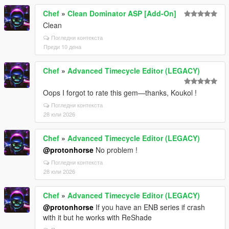
Chef
»
Clean Dominator ASP [Add-On]
Clean
Погледни контекста
Преди 10 дена
Chef
»
Advanced Timecycle Editor (LEGACY)
Oops I forgot to rate this gem—thanks, Koukol !
Погледни контекста
28 юли 2026
Chef
»
Advanced Timecycle Editor (LEGACY)
@protonhorse
No problem !
Погледни контекста
28 юли 2026
Chef
»
Advanced Timecycle Editor (LEGACY)
@protonhorse
If you have an ENB series if crash
with it but he works with ReShade