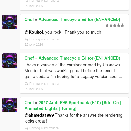
Погледни контекста
28 юли 2026
Chef
»
Advanced Timecycle Editor (ENHANCED)
@Koukol
, you rock ! Thank you so much !!
Погледни контекста
26 юли 2026
Chef
»
Advanced Timecycle Editor (ENHANCED)
I have a version of the vsreloader mod by Unknown
Modder that was working great before the recent
game update I'm hoping for a Legacy version soon...
Погледни контекста
26 юли 2026
Chef
»
2027 Audi RS5 Sportback (B10) [Add-On |
Animated Lights | Tuning]
@ahmeda1999
Thanks for the answer the rendering
looks great !
Погледни контекста