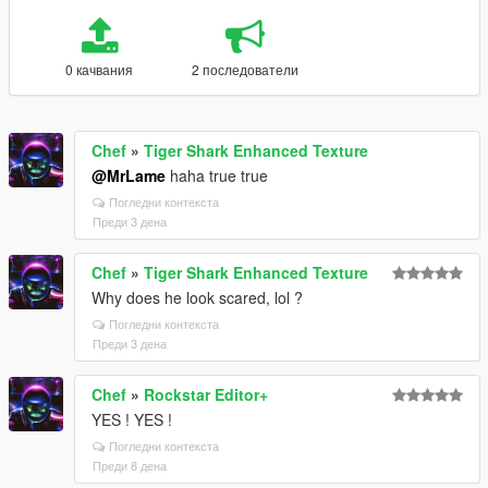
0 качвания
2 последователи
Chef
»
Tiger Shark Enhanced Texture
@MrLame
haha true true
Погледни контекста
Преди 3 дена
Chef
»
Tiger Shark Enhanced Texture
Why does he look scared, lol ?
Погледни контекста
Преди 3 дена
Chef
»
Rockstar Editor+
YES ! YES !
Погледни контекста
Преди 8 дена