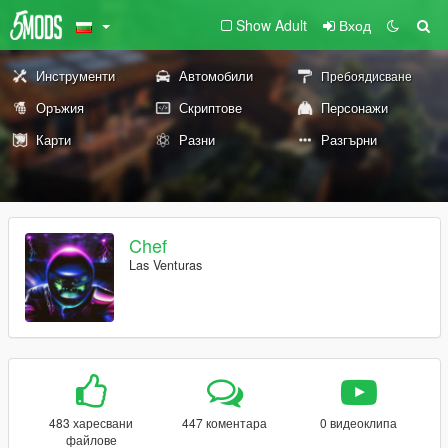
Show Adult
Вход
Инструменти
Автомобили
Пребоядисване
Оръжия
Скриптове
Персонажи
Карти
Разни
Разгърни
Chef
Las Venturas
483 харесвани
447 коментара
0 видеоклипа
файлове