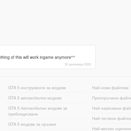
thing of this will work ingame anymore^^
30 декември 2020
GTA 5 инструменти за модове
Най-нови файлове
GTA 5 автомобилни модове
Препоръчани файл
GTA 5 Автомобилни модове за
Най-харесвани фай
пребоядисване
Най-теглени файло
GTA 5 модове за оръжия
Най-високо оценен