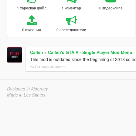
1 харесван файл
1 коментар
0 видеоклипа
0 качвания
0 последователи
Callen
»
Callen's GTA V - Single Player Mod Menu
This mod is outdated since the beginning of 2018 so no
Погледни контекста
Designed in Alderney
Made in Los Santos