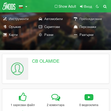
Show Adult
Вход
Инструменти
Автомобили
Пребоядисване
Оръжия
Скриптове
Персонажи
Карти
Разни
Разгърни
CB OLAMIDE
1 харесван файл
2 коментара
0 видеоклипа