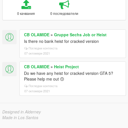
0 качвания
0 последователи
CB OLAMIDE
»
Gruppe Sechs Job or Heist
Is there no bank heist for cracked version
Погледни контекста
07 октомври 2021
CB OLAMIDE
»
Heist Project
Do we have any heist for cracked version GTA 5?
Please help me out 🙃
Погледни контекста
07 октомври 2021
Designed in Alderney
Made in Los Santos