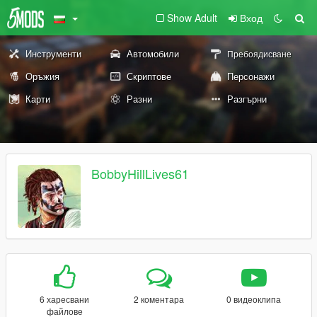
Show Adult
Вход
Инструменти
Автомобили
Пребоядисване
Оръжия
Скриптове
Персонажи
Карти
Разни
Разгърни
BobbyHillLives61
6 харесвани
2 коментара
0 видеоклипа
файлове