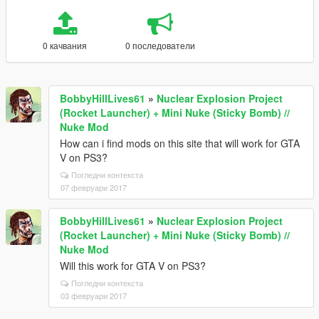
0 качвания
0 последователи
BobbyHillLives61
»
Nuclear Explosion Project
(Rocket Launcher) + Mini Nuke (Sticky Bomb) //
Nuke Mod
How can i find mods on this site that will work for GTA
V on PS3?
Погледни контекста
07 февруари 2017
BobbyHillLives61
»
Nuclear Explosion Project
(Rocket Launcher) + Mini Nuke (Sticky Bomb) //
Nuke Mod
Will this work for GTA V on PS3?
Погледни контекста
03 февруари 2017