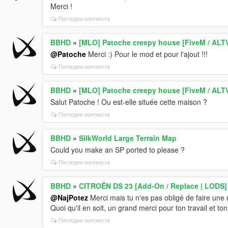
Merci !
Погледни контекста
BBHD
»
[MLO] Patoche creepy house [FiveM / ALTV
@Patoche
Merci :) Pour le mod et pour l'ajout !!!
Погледни контекста
BBHD
»
[MLO] Patoche creepy house [FiveM / ALTV
Salut Patoche ! Ou est-elle située cette maison ?
Погледни контекста
BBHD
»
SilkWorld Large Terrain Map
Could you make an SP ported to please ?
Погледни контекста
BBHD
»
CITROËN DS 23 [Add-On / Replace | LODS]
@NajPotez
Merci mais tu n'es pas obligé de faire une 
Quoi qu'il en soit, un grand merci pour ton travail et to
Погледни контекста