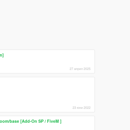
n]
27 април 2025
23 юни 2022
sroom/base [Add-On SP / FiveM ]