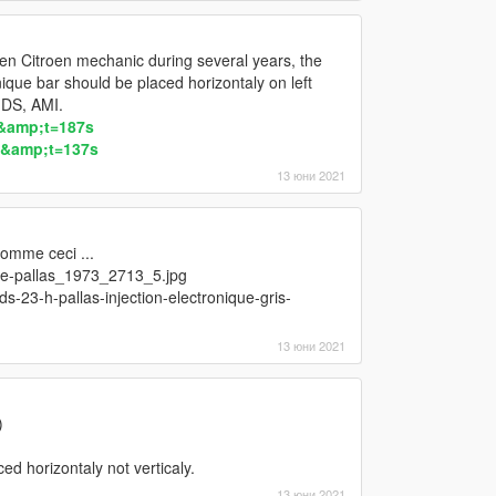
een Citroen mechanic during several years, the
ique bar should be placed horizontaly on left
, DS, AMI.
&amp;t=187s
&amp;t=137s
13 юни 2021
comme ceci ...
-ie-pallas_1973_2713_5.jpg
ds-23-h-pallas-injection-electronique-gris-
13 юни 2021
)
ed horizontaly not verticaly.
13 юни 2021