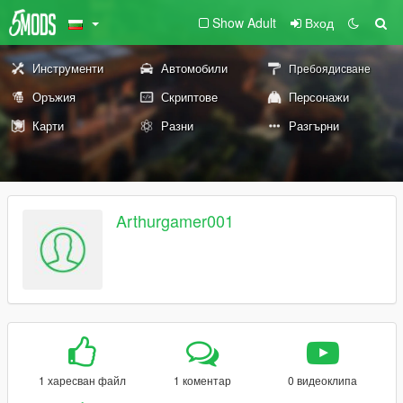
Show Adult
Вход
Инструменти
Автомобили
Пребоядисване
Оръжия
Скриптове
Персонажи
Карти
Разни
Разгърни
Arthurgamer001
1 харесван файл
1 коментар
0 видеоклипа