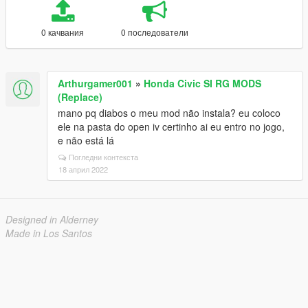
0 качвания
0 последователи
Arthurgamer001
»
Honda Civic SI RG MODS
(Replace)
mano pq diabos o meu mod não instala? eu coloco
ele na pasta do open iv certinho ai eu entro no jogo,
e não está lá
Погледни контекста
18 април 2022
Designed in Alderney
Made in Los Santos