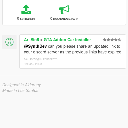
0 качвания
0 последователи
Ar_Sin5
»
GTA Addon Car Installer
@SynthDev
can you please share an updated link to
your discord server as the previous links have expired
Погледни контекста
19 май 2023
Designed in Alderney
Made in Los Santos