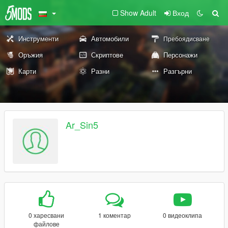
Show Adult
Вход
Инструменти
Автомобили
Пребоядисване
Оръжия
Скриптове
Персонажи
Карти
Разни
Разгърни
Ar_Sin5
0 харесвани
1 коментар
0 видеоклипа
файлове