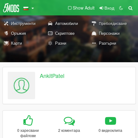
Show Adult
Вход
Инструменти
Автомобили
Пребоядисване
Оръжия
Скриптове
Персонажи
Карти
Разни
Разгърни
AnkitPatel
0 харесвани
2 коментара
0 видеоклипа
файлове