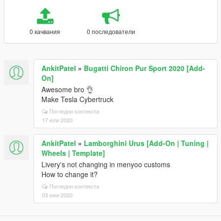
0 качвания
0 последователи
AnkitPatel
»
Bugatti Chiron Pur Sport 2020 [Add-
On]
Awesome bro 👌
Make Tesla Cybertruck
Погледни контекста
17 юли 2020
AnkitPatel
»
Lamborghini Urus [Add-On | Tuning |
Wheels | Template]
Livery's not changing in menyoo customs
How to change it?
Погледни контекста
03 юни 2020