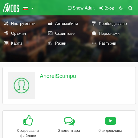
Show Adult
Вход
Инструменти
Автомобили
Пребоядисване
Оръжия
Скриптове
Персонажи
Карти
Разни
Разгърни
AndreiScumpu
0 харесвани
2 коментара
0 видеоклипа
файлове