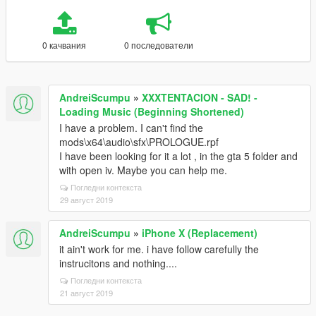
0 качвания
0 последователи
AndreiScumpu
»
XXXTENTACION - SAD! -
Loading Music (Beginning Shortened)
I have a problem. I can't find the
mods\x64\audio\sfx\PROLOGUE.rpf
I have been looking for it a lot , in the gta 5 folder and
with open iv. Maybe you can help me.
Погледни контекста
29 август 2019
AndreiScumpu
»
iPhone X (Replacement)
it ain't work for me. i have follow carefully the
instrucitons and nothing....
Погледни контекста
21 август 2019