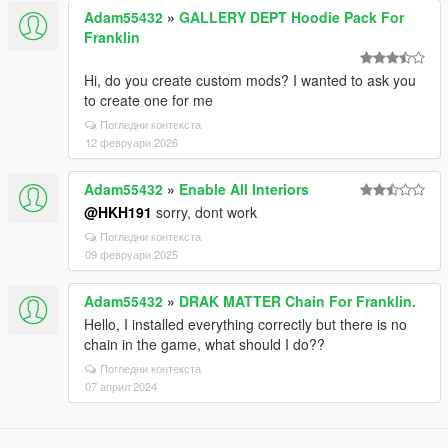
Adam55432
»
GALLERY DEPT Hoodie Pack For
Franklin
Hi, do you create custom mods? I wanted to ask you
to create one for me
Погледни контекста
12 февруари 2026
Adam55432
»
Enable All Interiors
@HKH191
sorry, dont work
Погледни контекста
09 февруари 2025
Adam55432
»
DRAK MATTER Chain For Franklin.
Hello, I installed everything correctly but there is no
chain in the game, what should I do??
Погледни контекста
07 април 2024