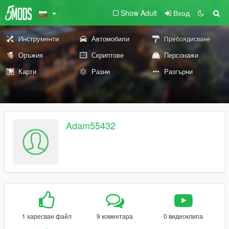
Show Adult
Вход
Инструменти
Автомобили
Пребоядисване
Оръжия
Скриптове
Персонажи
Карти
Разни
Разгърни
Adam55432
1 харесван файл
9 коментара
0 видеоклипа