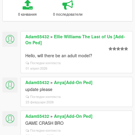
0 качвания
0 последователи
Adam55432
»
Ellie Williams The Last of Us [Add-
On Ped]
Hello, will there be an adult model?
Погледни контекста
01 април 2026
Adam55432
»
Anya[Add-On Ped]
update please
Погледни контекста
23 февруари 2026
Adam55432
»
Anya[Add-On Ped]
GAME CRASH BRO
Погледни контекста