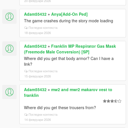
20 февруари 2026
Adam55432
»
Anya[Add-On Ped]
The game crashes during the story mode loading
Погледни контекста
18 февруари 2026
Adam55432
»
Franklin MP Respirator Gas Mask
(Freemode Male Conversion) [SP]
Where did you get that body armor? Can I have a
link?
Погледни контекста
15 февруари 2026
Adam55432
»
mw2 and mwr2 makarov vest to
franklin
Where did you get these trousers from?
Погледни контекста
14 февруари 2026