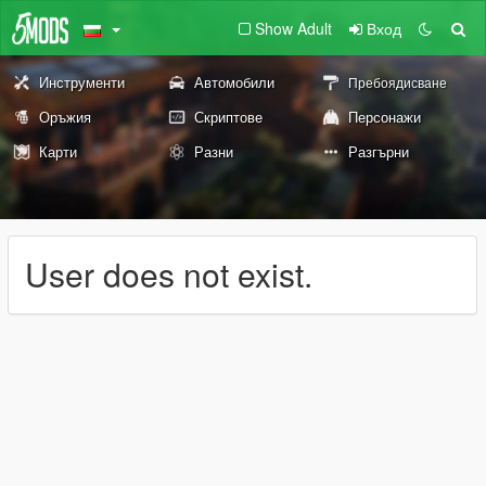
Show Adult
Вход
Инструменти
Автомобили
Пребоядисване
Оръжия
Скриптове
Персонажи
Карти
Разни
Разгърни
User does not exist.