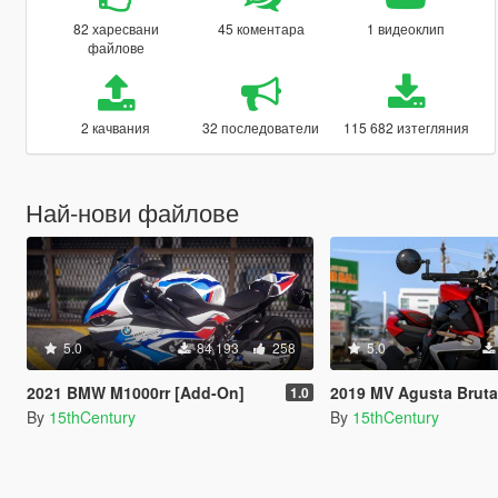
82 харесвани
45 коментара
1 видеоклип
файлове
2 качвания
32 последователи
115 682 изтегляния
Най-нови файлове
5.0
84 193
258
5.0
2021 BMW M1000rr [Add-On]
2019 MV Agusta Brutale 1000 Serie 
1.0
By
15thCentury
By
15thCentury