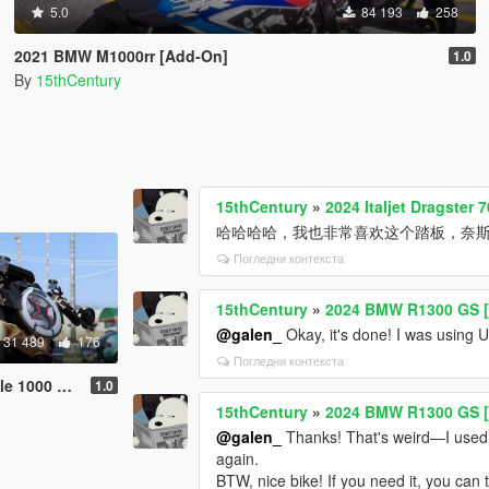
5.0
84 193
258
2021 BMW M1000rr [Add-On]
1.0
By
15thCentury
15thCentury
»
2024 Italjet Dragster
哈哈哈哈，我也非常喜欢这个踏板，奈
Погледни контекста
15thCentury
»
2024 BMW R1300 GS [
@galen_
Okay, it's done! I was using U
31 489
176
Погледни контекста
Oro [Add-On]
1.0
15thCentury
»
2024 BMW R1300 GS [
@galen_
Thanks! That's weird—I used t
again.
BTW, nice bike! If you need it, you ca