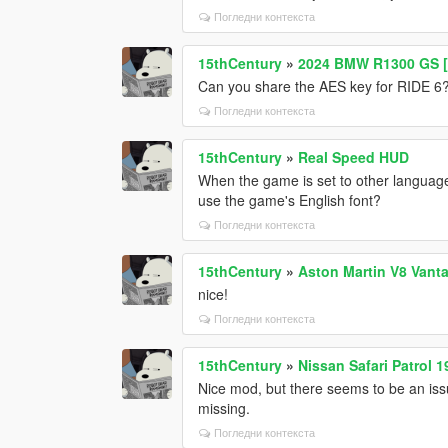
Погледни контекста
15thCentury
»
2024 BMW R1300 GS [
Can you share the AES key for RIDE 6? 
Погледни контекста
15thCentury
»
Real Speed HUD
When the game is set to other language
use the game's English font?
Погледни контекста
15thCentury
»
Aston Martin V8 Vant
nice!
Погледни контекста
15thCentury
»
Nissan Safari Patrol 1
Nice mod, but there seems to be an iss
missing.
Погледни контекста