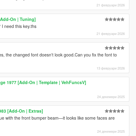
21 февруари 2026
Add-On | Tuning]
I need this key.ths
21 февруари 2026
s, the changed font doesn't look good.Can you fix the font to
13 февруари 2026
age 1977 [Add-On | Template | VehFuncsV]
24 декември 2025
983 [Add-On | Extras]
ue with the front bumper beam—it looks like some faces are
24 декември 2025