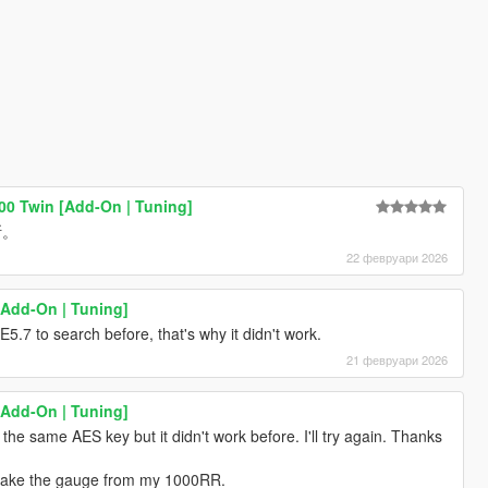
 700 Twin [Add-On | Tuning]
斯。
22 февруари 2026
Add-On | Tuning]
E5.7 to search before, that's why it didn't work.
21 февруари 2026
Add-On | Tuning]
he same AES key but it didn't work before. I'll try again. Thanks
n take the gauge from my 1000RR.