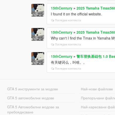
15thCentury
»
2025 Yamaha Tmax560
I found it on the official website.
Погледни контекста
15thCentury
»
2025 Yamaha Tmax560
Why can't I find the Tmax in Yamaha M
Погледни контекста
15thCentury
»
警车替换基础包 1.0 Base pa
有关键词么，叫啥。。
Погледни контекста
GTA 5 инструменти за модове
Най-нови файлове
GTA 5 автомобилни модове
Препоръчани файл
GTA 5 Автомобилни модове за
Най-харесвани фай
пребоядисване