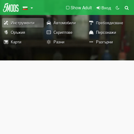
Show Adult
Вход
Инструменти
Автомобили
Пребоядисване
Оръжия
Скриптове
Персонажи
Карти
Разни
Разгърни