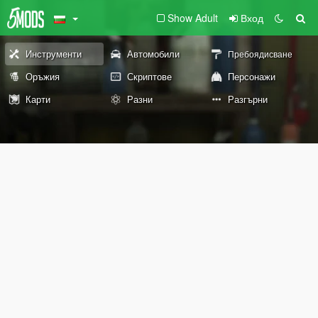
Show Adult
Вход
Инструменти
Автомобили
Пребоядисване
Оръжия
Скриптове
Персонажи
Карти
Разни
Разгърни