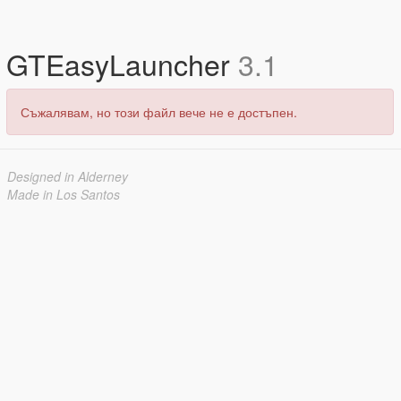
GTEasyLauncher
3.1
Съжалявам, но този файл вече не е достъпен.
Designed in Alderney
Made in Los Santos