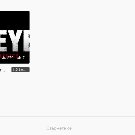
279
7
ion
1.2 Legacy and Enhanced
Свържете се