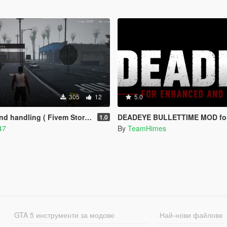
305
12
5.0
 handling ( Fivem Story Mode )
DEADEYE BULLETTIME MOD for Legacy and Enhanced Ultimate Edit
1.0
47
By
TeamHimes
GTA 5 инструменти за модове
Най-нови файлове