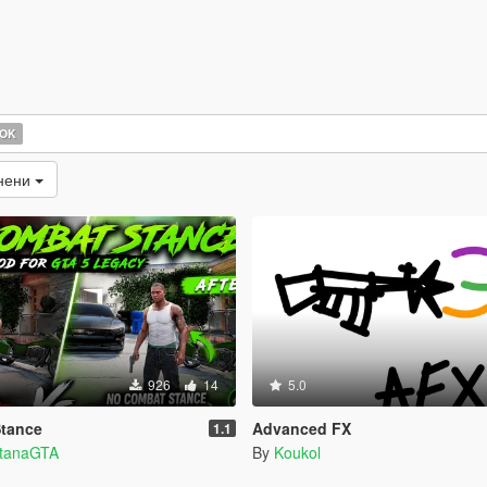
OOK
енени
926
14
5.0
Stance
Advanced FX
1.1
ntanaGTA
By
Koukol