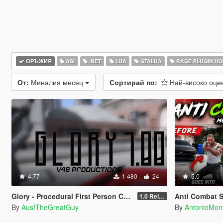
ОРЪЖИЯ
ASI
.NET
LUA
GTALUA
RAGE PLUGIN H
От:
Миналия месец
Сортирай по:
Най-високо оц
4.77
1 480
24
5.0
Glory - Procedural First Person Camera
Anti Combat 
1.0 Release
By
AusfTheGreatGuy
By
AntonioMo