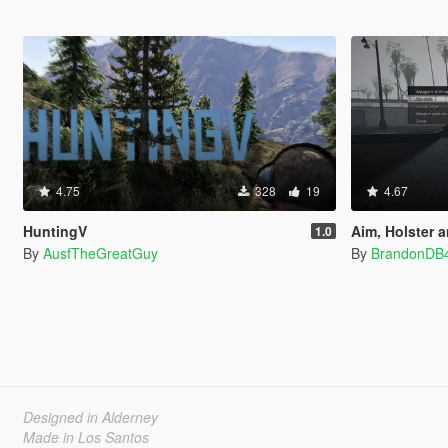
4.75
328
19
4.67
HuntingV
Aim, Holster and
1.0
By
AusfTheGreatGuy
By
BrandonDB
Designed in Alderney
Made in Los Santos