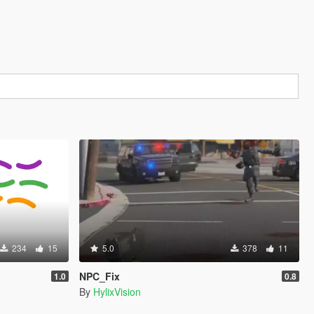
234
15
5.0
378
11
NPC_Fix
1.0
0.8
By
HylixVision