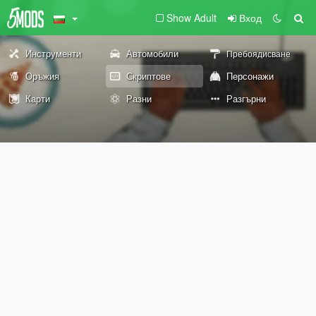
Show Adult
Вход
Инструменти
Автомобили
Пребоядисване
Оръжия
Скриптове
Персонажи
Карти
Разни
Разгърни