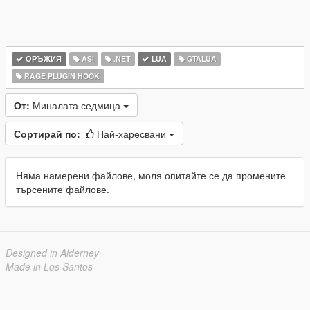
ОРЪЖИЯ
ASI
.NET
LUA
GTALUA
RAGE PLUGIN HOOK
От:
Миналата седмица
Сортирай по:
Най-харесвани
Няма намерени файлове, моля опитайте се да промените
търсените файлове.
Designed in Alderney
Made in Los Santos