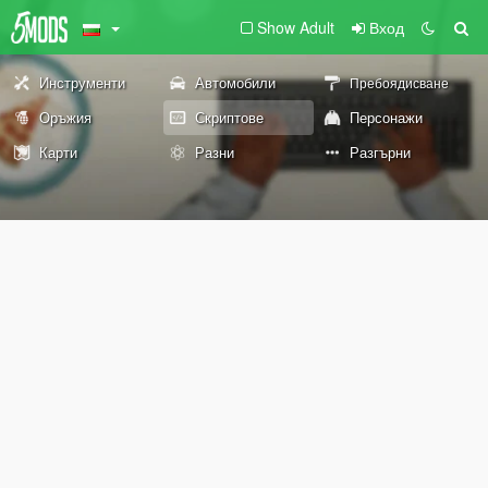
Show Adult
Вход
Инструменти
Автомобили
Пребоядисване
Оръжия
Скриптове
Персонажи
Карти
Разни
Разгърни