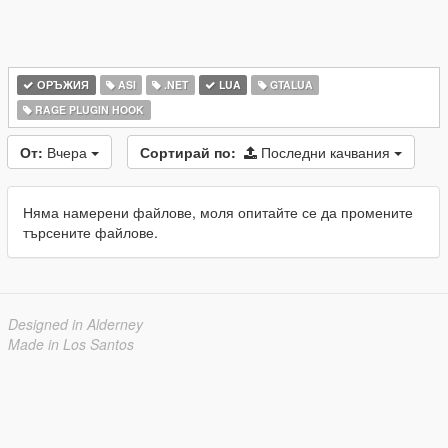
ОРЪЖИЯ
ASI
.NET
LUA
GTALUA
RAGE PLUGIN HOOK
От:
Вчера
Сортирай по:
Последни качвания
Няма намерени файлове, моля опитайте се да промените
търсените файлове.
Designed in Alderney
Made in Los Santos