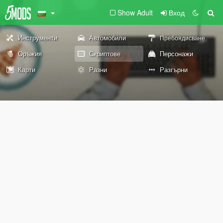
Show Adult
Вход
Инструменти
Автомобили
Пребоядисване
Оръжия
Скриптове
Персонажи
Карти
Разни
Разгърни