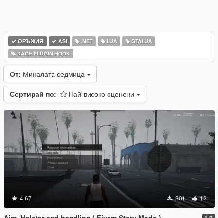
ОРЪЖИЯ
ASI
.NET
LUA
GTALUA
RAGE PLUGIN HOOK
От:
Миналата седмица
Сортирай по:
Най-високо оценени
4.67
301
12
Aim, Holster and handling ( Fivem Story Mode )
1.0