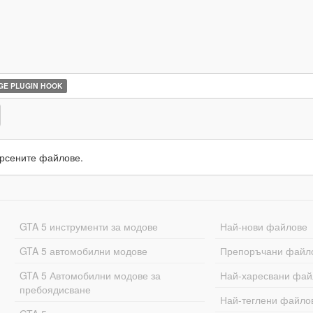
E PLUGIN HOOK
рсените файлове.
GTA 5 инструменти за модове
Най-нови файлове
GTA 5 автомобилни модове
Препоръчани файл
GTA 5 Автомобилни модове за
Най-харесвани фай
пребоядисване
Най-теглени файло