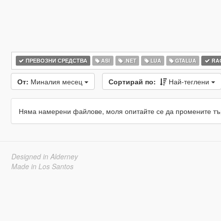
ПРЕВОЗНИ СРЕДСТВА
ASI
.NET
LUA
GTALUA
RAG
От:
Миналия месец
Сортирай по:
Най-теглени
Няма намерени файлове, моля опитайте се да промените тъ
Designed in Alderney
Made in Los Santos