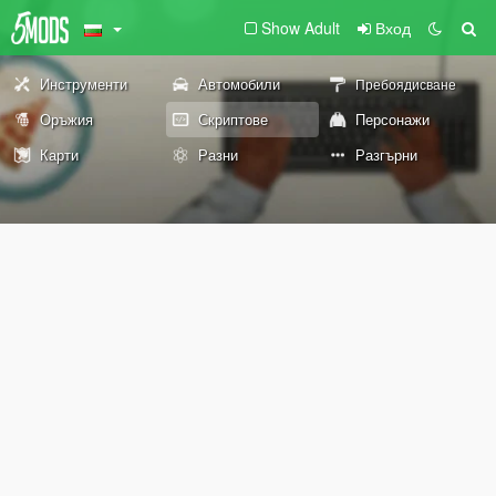
Show Adult
Вход
Инструменти
Автомобили
Пребоядисване
Оръжия
Скриптове
Персонажи
Карти
Разни
Разгърни