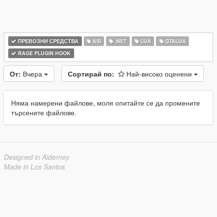
ПРЕВОЗНИ СРЕДСТВА
ASI
.NET
LUA
GTALUA
RAGE PLUGIN HOOK
От:
Вчера
Сортирай по:
Най-високо оценени
Няма намерени файлове, моля опитайте се да промените
търсените файлове.
Designed in Alderney
Made in Los Santos