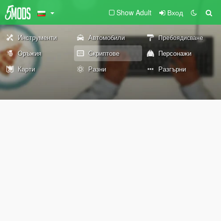
Show Adult
Вход
Инструменти
Автомобили
Пребоядисване
Оръжия
Скриптове
Персонажи
Карти
Разни
Разгърни