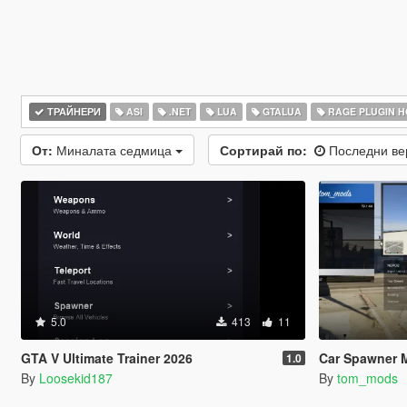
ТРАЙНЕРИ
ASI
.NET
LUA
GTALUA
RAGE PLUGIN 
От:
Миналата седмица
Сортирай по:
Последни в
5.0
413
11
GTA V Ultimate Trainer 2026
Car Spawner 
1.0
By
Loosekid187
By
tom_mods