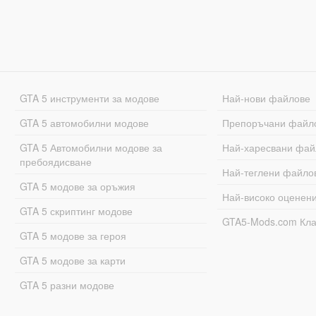
GTA 5 инструменти за модове
Най-нови файлове
GTA 5 автомобилни модове
Препоръчани файл
GTA 5 Автомобилни модове за
Най-харесвани фай
пребоядисване
Най-теглени файло
GTA 5 модове за оръжия
Най-високо оценен
GTA 5 скриптинг модове
GTA5-Mods.com Кл
GTA 5 модове за героя
GTA 5 модове за карти
GTA 5 разни модове