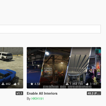
462
9
4.58
1 354 739
3 167
Enable All Interiors
v1.1
45.2 (Fix Sniper Zoom Crashing Game #2)
By
HKH191