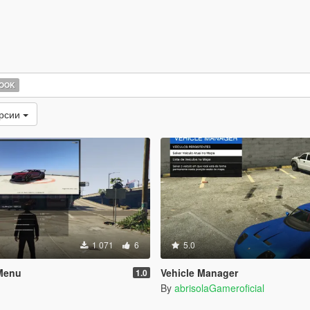
HOOK
ерсии
1 071
6
5.0
Menu
Vehicle Manager
1.0
By
abrisolaGameroficial