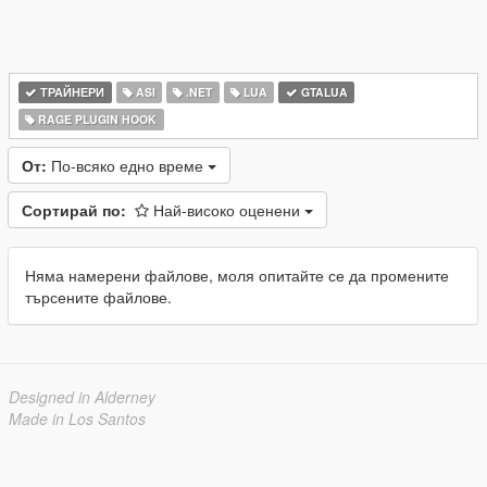
ТРАЙНЕРИ
ASI
.NET
LUA
GTALUA
RAGE PLUGIN HOOK
От:
По-всяко едно време
Сортирай по:
Най-високо оценени
Няма намерени файлове, моля опитайте се да промените
търсените файлове.
Designed in Alderney
Made in Los Santos