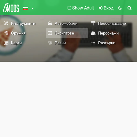
Show Adult
Вход
Инструменти
Автомобили
Пребоядисване
Оръжия
Скриптове
Персонажи
Карти
Разни
Разгърни