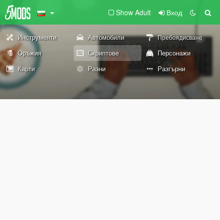
Show Adult
Вход
Инструменти
Автомобили
Пребоядисване
Оръжия
Скриптове
Персонажи
Карти
Разни
Разгърни