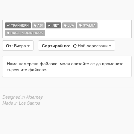
ТРАЙНЕРИ
ASI
.NET
LUA
GTALUA
RAGE PLUGIN HOOK
От:
Вчера
Сортирай по:
Най-харесвани
Няма намерени файлове, моля опитайте се да промените
търсените файлове.
Designed in Alderney
Made in Los Santos