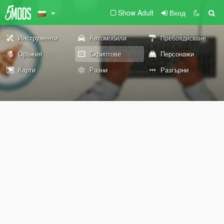
Show Adult
Вход
Инструменти
Автомобили
Пребоядисване
Оръжия
Скриптове
Персонажи
Карти
Разни
Разгърни