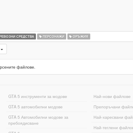
РЕВОЗНИ СРЕДСТВА
ПЕРСОНАЖИ
ОРЪЖИЯ
и
рсените файлове.
GTA 5 инструменти за модове
Най-нови файлове
GTA 5 автомобилни модове
Препоръчани файл
GTA 5 Автомобилни модове за
Най-харесвани фай
пребоядисване
Най-теглени файло