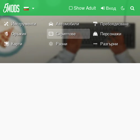
Show Adult
Вход
Инструменти
Автомобили
Пребоядисване
Оръжия
Скриптове
Персонажи
Карти
Разни
Разгърни