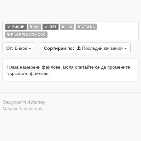
МИСИИ
ASI
.NET
LUA
GTALUA
RAGE PLUGIN HOOK
От:
Вчера
Сортирай по:
Последни качвания
Няма намерени файлове, моля опитайте се да промените
търсените файлове.
Designed in Alderney
Made in Los Santos