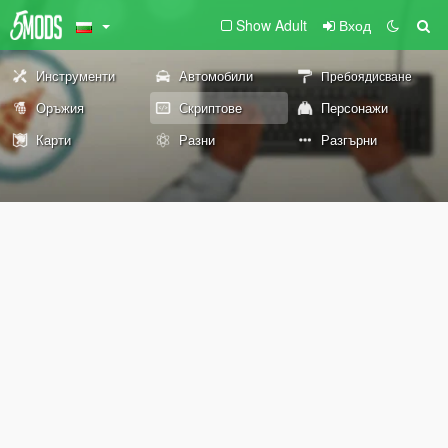
Show Adult
Вход
Инструменти
Автомобили
Пребоядисване
Оръжия
Скриптове
Персонажи
Карти
Разни
Разгърни