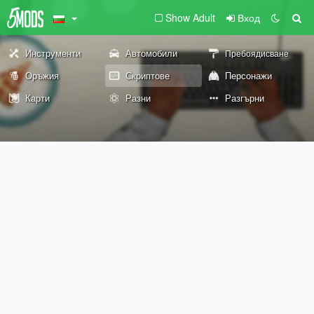
Show Adult
Вход
Инструменти
Автомобили
Пребоядисване
Оръжия
Скриптове
Персонажи
Карти
Разни
Разгърни