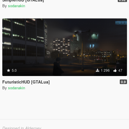
By
sodanakin
5.0
1 296
47
FuturisticHUD [GTALua]
0.9
By
sodanakin
Designed in Alderney