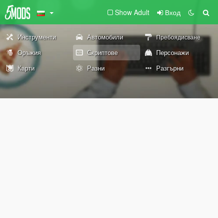
Show Adult
Вход
Инструменти
Автомобили
Пребоядисване
Оръжия
Скриптове
Персонажи
Карти
Разни
Разгърни