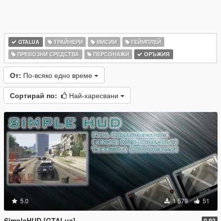
GTALUA
ТРАЙНЕРИ
МИСИИ
ГЕЙМПЛЕЙ
ПРЕВОЗНИ СРЕДСТВА
ПЕРСОНАЖИ
ОРЪЖИЯ
От:
По-всяко едно време
Сортирай по:
Най-харесвани
5.0
1 579
51
SimpleHUD [GTALua]
0.92