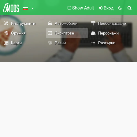
Show Adult
Вход
Инструменти
Автомобили
Пребоядисване
Оръжия
Скриптове
Персонажи
Карти
Разни
Разгърни