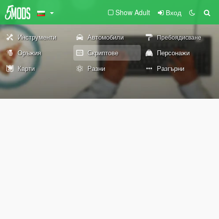
Show Adult
Вход
Инструменти
Автомобили
Пребоядисване
Оръжия
Скриптове
Персонажи
Карти
Разни
Разгърни