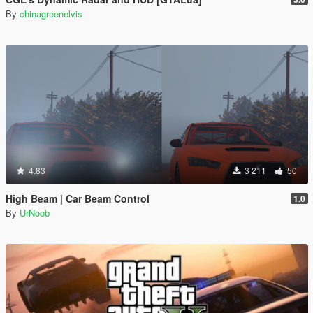
By
chinagreenelvis
4.83
3 211
50
High Beam | Car Beam Control
1.0
By
UrNoob