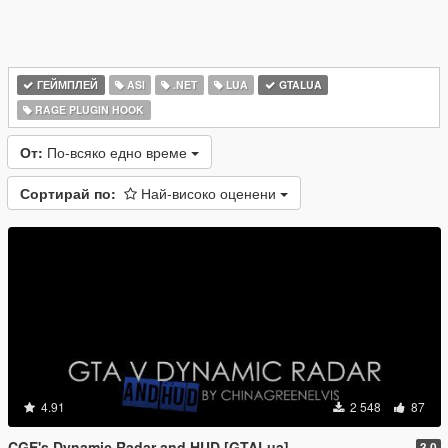
ГЕЙМПЛЕЙ
ASI
.NET
LUA
GTALUA
RAGE PLUGIN HOOK
От:
По-всяко едно време
Сортирай по:
Най-високо оценени
4.91
2 548
87
CGE's Dynamic Radar and HUD [GTALua]
3.0