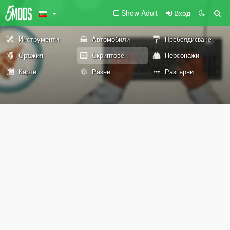
Show Adult
Вход
Инструменти
Автомобили
Пребоядисване
Оръжия
Скриптове
Персонажи
Карти
Разни
Разгърни