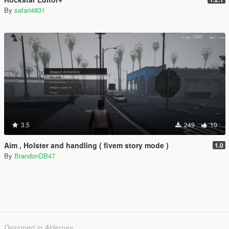
By
safari4831
3.5
249
10
Aim , Holster and handling ( fivem story mode )
1.0
By
BrandonDB47
Designed in Alderney