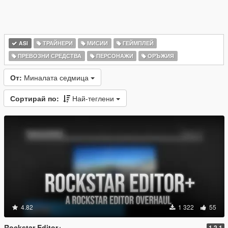
ASI
ТРАЙНЕРИ
МИСИИ
ГЕЙМПЛЕЙ
ПРЕВОЗНИ СРЕДСТВА
ПЕРСОНАЖИ
ОРЪЖИЯ
От:
Миналата седмица
Сортирай по:
Най-теглени
4.82
1 322
55
Rockstar Editor+
1.2.1