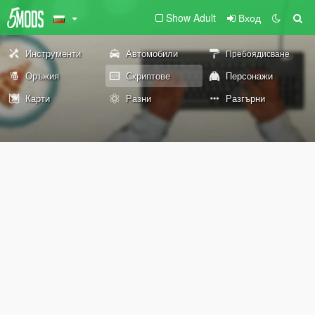
Show Adult
Вход
Инструменти
Автомобили
Пребоядисване
Оръжия
Скриптове
Персонажи
Карти
Разни
Разгърни