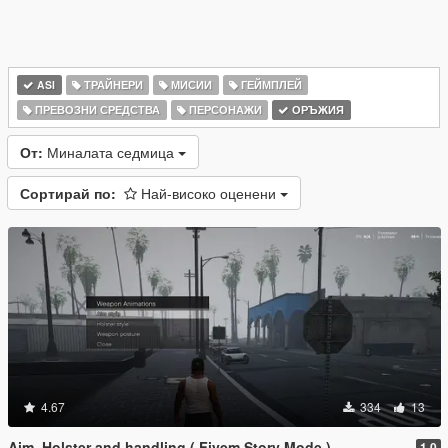
ASI
ТРАЙНЕРИ
МИСИИ
ГЕЙМПЛЕЙ
ПРЕВОЗНИ СРЕДСТВА
ПЕРСОНАЖИ
ОРЪЖИЯ
От:
Миналата седмица
Сортирай по:
Най-високо оценени
4.67
334
13
Aim, Holster and handling ( Fivem Story Mode )
1.0