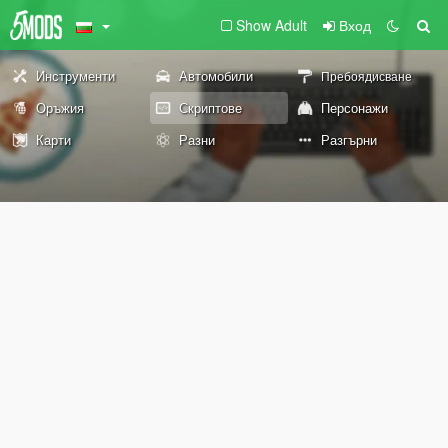
Show Adult
Вход
Инструменти
Автомобили
Пребоядисване
Оръжия
Скриптове
Персонажи
Карти
Разни
Разгърни