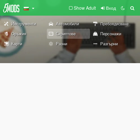
Show Adult
Вход
Инструменти
Автомобили
Пребоядисване
Оръжия
Скриптове
Персонажи
Карти
Разни
Разгърни