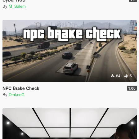
By
M_Salem
84
5
NPC Brake Check
1.00
By
DrakeoG