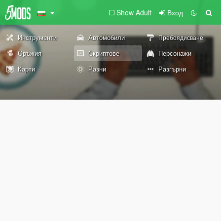
Show Adult
Вход
Инструменти
Автомобили
Пребоядисване
Оръжия
Скриптове
Персонажи
Карти
Разни
Разгърни