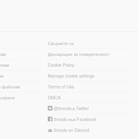
Свържете се
ове
Декларация за поверителност
лове
Cookie Policy
ве
Manage cookie settings
и файлове
Terms of Use
асиране
DMCA
@5mods в Twitter
5mods във Facebook
5mods on Discord