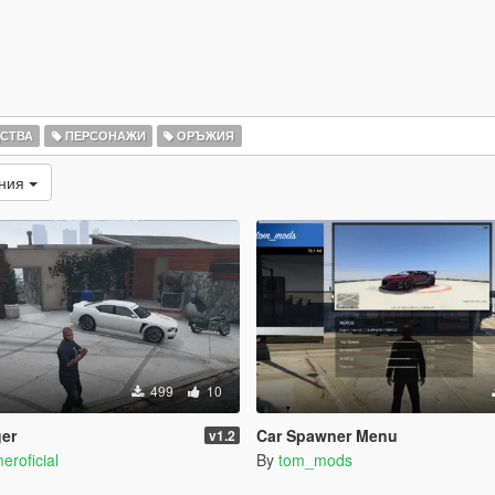
ДСТВА
ПЕРСОНАЖИ
ОРЪЖИЯ
ания
499
10
ger
Car Spawner Menu
v1.2
eroficial
By
tom_mods