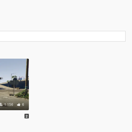
1 156
6
2