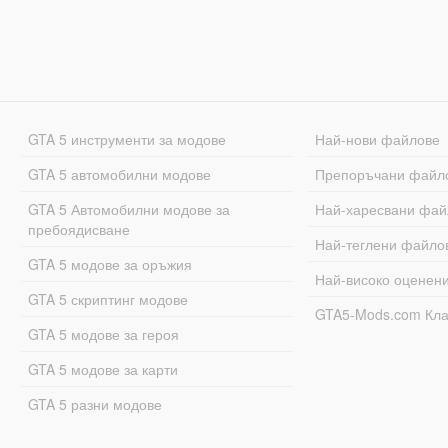
GTA 5 инструменти за модове
Най-нови файлове
GTA 5 автомобилни модове
Препоръчани файл
GTA 5 Автомобилни модове за
Най-харесвани фай
пребоядисване
Най-теглени файло
GTA 5 модове за оръжия
Най-високо оценен
GTA 5 скриптинг модове
GTA5-Mods.com Кл
GTA 5 модове за героя
GTA 5 модове за карти
GTA 5 разни модове