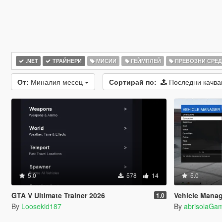
.NET
ТРАЙНЕРИ
МИСИИ
ГЕЙМПЛЕЙ
ПРЕВОЗНИ СРЕ
От:
Миналия месец
Сортирай по:
Последни качв
5.0
578
14
5.0
GTA V Ultimate Trainer 2026
Vehicle Mana
1.0
By
Loosekid187
By
abrisolaGam