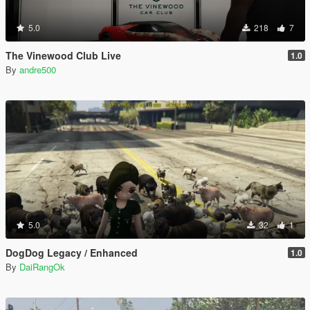
5.0
218
7
The Vinewood Club Live
1.0
By
andre500
5.0
32
1
DogDog Legacy / Enhanced
1.0
By
DaiRangOk