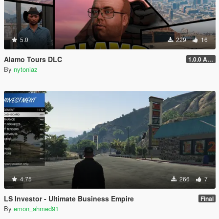
5.0
229
16
Alamo Tours DLC
1.0.0 Alpha
By
nytoniaz
4.75
266
7
LS Investor - Ultimate Business Empire
Final
By
emon_ahmed91