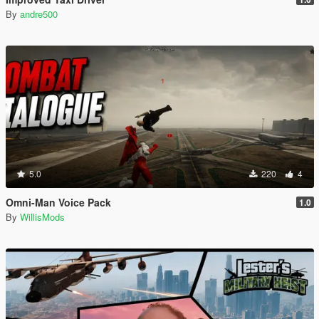
By
andre500
5.0
220
4
Omni-Man Voice Pack
1.0
By
WillisMods