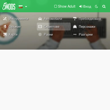
Show Adult
Вход
Инструменти
Автомобили
Пребоядисване
Оръжия
Скриптове
Персонажи
Карти
Разни
Разгърни