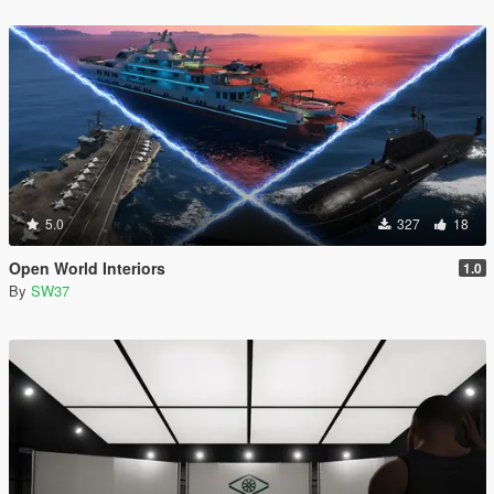
5.0
327
18
Open World Interiors
1.0
By
SW37