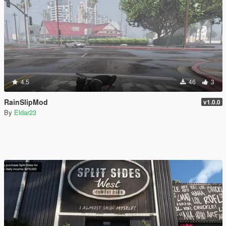
4.5
46
3
RainSlipMod
v1.0.0
By
Eldar23