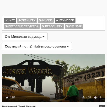
.NET
ТРАЙНЕРИ
МИСИИ
ГЕЙМПЛЕЙ
ПРЕВОЗНИ СРЕДСТВА
ПЕРСОНАЖИ
ОРЪЖИЯ
От:
Миналата седмица
Сортирай по:
Най-високо оценени
4.88
408
19
Improved Taxi Driver
1.0