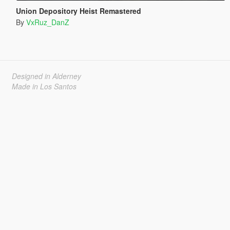
Union Depository Heist Remastered
By
VxRuz_DanZ
Designed in Alderney
Made in Los Santos