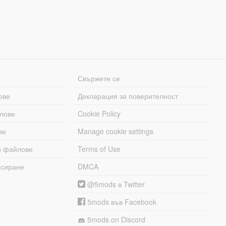
Свържете се
ове
Декларация за поверителност
лове
Cookie Policy
ве
Manage cookie settings
и файлове
Terms of Use
асиране
DMCA
@5mods в Twitter
5mods във Facebook
5mods on Discord