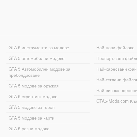
GTA 5 инструменти за модове
Най-нови файлове
GTA 5 автомобилни модове
Препоръчани файл
GTA 5 Автомобилни модове за
Най-харесвани фай
пребоядисване
Най-теглени файло
GTA 5 модове за оръжия
Най-високо оценен
GTA 5 скриптинг модове
GTA5-Mods.com Кл
GTA 5 модове за героя
GTA 5 модове за карти
GTA 5 разни модове