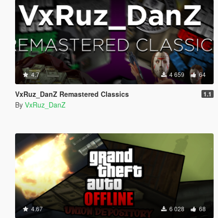
4.7
4 659
64
VxRuz_DanZ Remastered Classics
1.1
By
VxRuz_DanZ
4.67
6 028
68