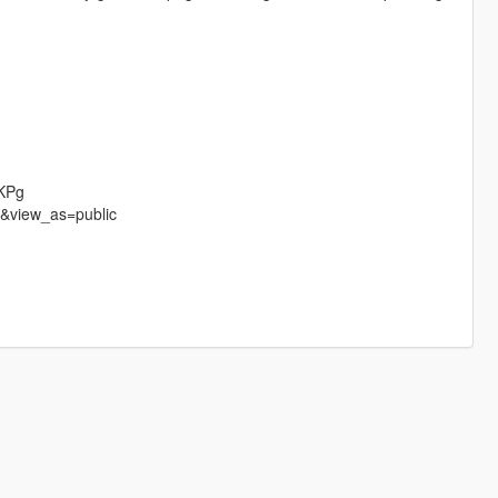
jKPg
e&view_as=public