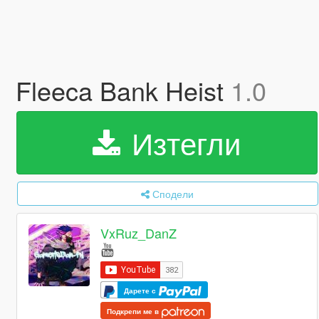
Fleeca Bank Heist
1.0
Изтегли
Сподели
VxRuz_DanZ
Дарете с
Подкрепи ме в