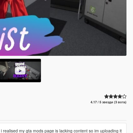
4.17 / 5 звезди (3 вота)
 i realised my gta mods page is lacking content so im uploading it