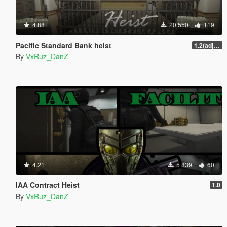
4.88
20 550
119
Pacific Standard Bank heist
1.2(adjustments)
By
VxRuz_DanZ
4.21
5 839
60
IAA Contract Heist
1.0
By
VxRuz_DanZ