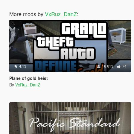
More mods by
VxRuz_DanZ
:
4.13
16 613
74
Plane of gold heist
By
VxRuz_DanZ