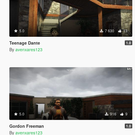
5.0
7 630
13
Teenage Dante
1.0
By
avenxares123
5.0
916
9
Gordon Freeman
1.0
By
avenxares123