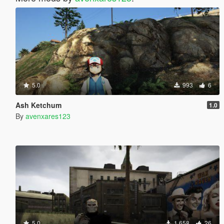
5.0
993
6
Ash Ketchum
1.0
By
avenxares123
5.0
1 658
26