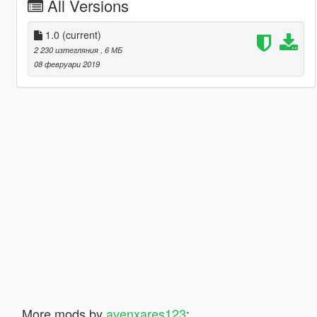
All Versions
1.0
(current)
2 230 изтегляния
, 6 МБ
08 февруари 2019
More mods by
avenxares123
: