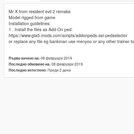
Mr X from resident evil 2 remake
Model rigged from game
Installation guidelines:
1 . Install the files as Add-On ped:
https://www.gta5-mods.com/scripts/addonpeds-asi-pedselector
or replace any file eg bankman use menyoo or any other trainer t
08 февруари 2019
Първо качено на:
08 февруари 2019
Последно обновено на:
Преди 2 дена
Последно изтеглено: