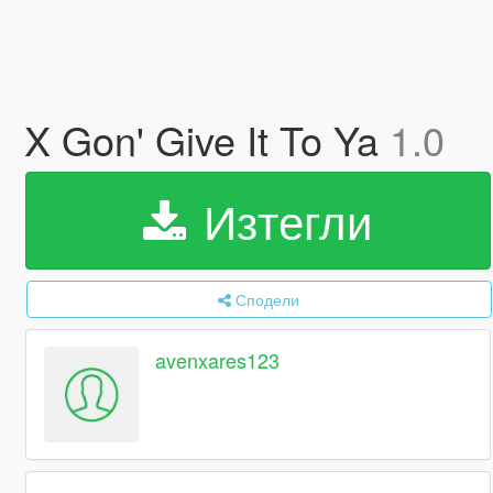
X Gon' Give It To Ya
1.0
Изтегли
Сподели
avenxares123