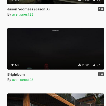
Jason Voorhees (Jason X)
1.0
By
avenxares123
5.0
2 581
27
Brightburn
1.0
By
avenxares123