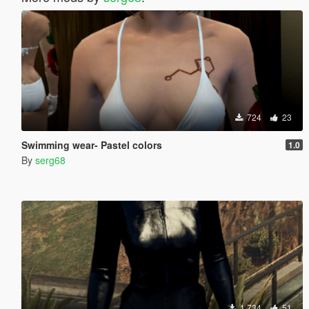
724
23
Swimming wear- Pastel colors
1.0
By
serg68
1 734
51