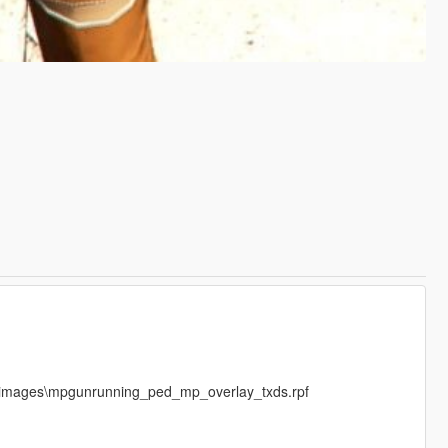
cdimages\mpgunrunning_ped_mp_overlay_txds.rpf