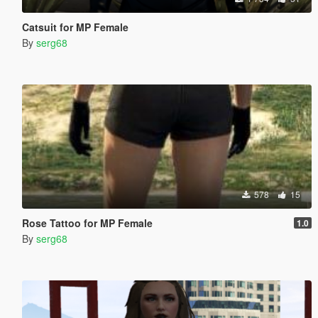
Catsuit for MP Female
By
serg68
578
15
Rose Tattoo for MP Female
1.0
By
serg68