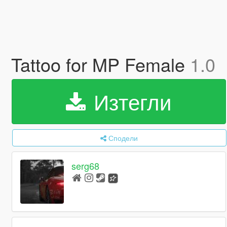
Tattoo for MP Female
1.0
Изтегли
Сподели
serg68