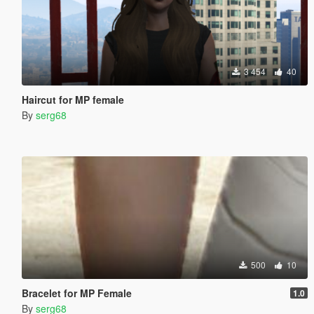
3 454
40
Haircut for MP female
By
serg68
500
10
Bracelet for MP Female
1.0
By
serg68