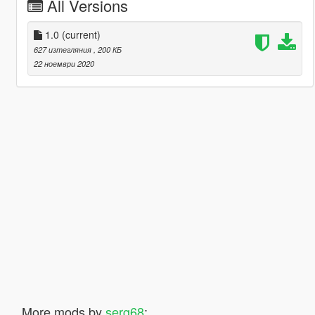
All Versions
1.0
(current)
627 изтегляния
, 200 КБ
22 ноември 2020
More mods by
serg68
: