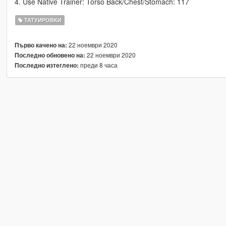
4. Use Native Trainer: Torso Back/Chest/Stomach: 117
ТАТУИРОВКИ
22 ноември 2020
Първо качено на:
22 ноември 2020
Последно обновено на:
преди 8 часа
Последно изтеглено: