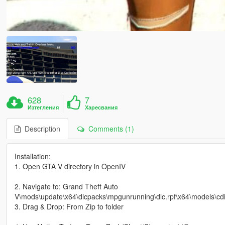
628
7
Изтегления
Харесвания
Description
Comments (1)
Installation:
1. Open GTA V directory in OpenIV
2. Navigate to: Grand Theft Auto
V\mods\update\x64\dlcpacks\mpgunrunning\dlc.rpf\x64\models\
3. Drag & Drop: From Zip to folder