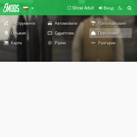
Show Adult
Вход
Инструменти
Автомобили
Пребоядисване
Оръжия
Скриптове
Персонажи
Карти
Разни
Разгърни