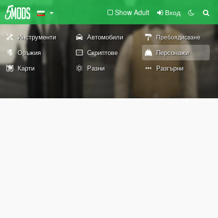
Show Adult
Вход
Инструменти
Автомобили
Пребоядисване
Оръжия
Скриптове
Персонажи
Карти
Разни
Разгърни