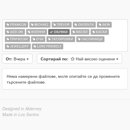
FRANKLIN
MICHAEL
TREVOR
ОБЛЕКЛА
SKIN
ADD-ON
ВОЕННИ
ОБУВКИ
МАСКИ
КАСКИ
ПРИЧЕСКИ
ОЧИ
ТАТУИРОВКИ
ЧАСОВНИЦИ
JEWELLERY
LORE FRIENDLY
От:
Вчера
Сортирай по:
Най-високо оценени
Няма намерени файлове, моля опитайте се да промените
търсените файлове.
Designed in Alderney
Made in Los Santos