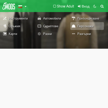
Show Adult
Вход
Инструменти
Автомобили
Пребоядисване
Оръжия
Скриптове
Персонажи
Карти
Разни
Разгърни