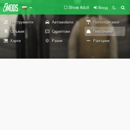
Show Adult
Вход
Инструменти
Автомобили
Пребоядисване
Оръжия
Скриптове
Персонажи
Карти
Разни
Разгърни