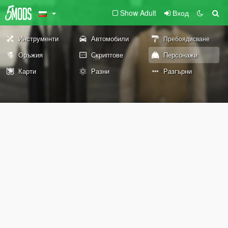
Show Adult
Вход
Инструменти
Автомобили
Пребоядисване
Оръжия
Скриптове
Персонажи
Карти
Разни
Разгърни