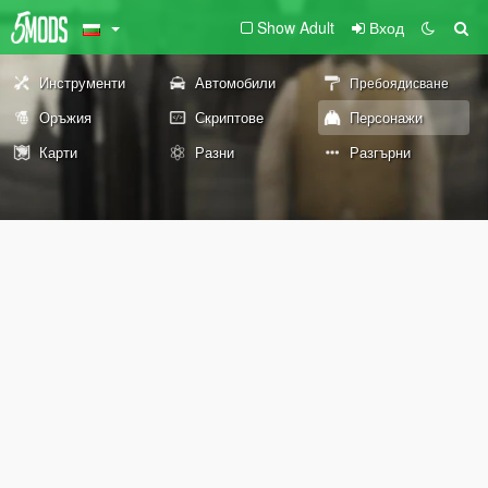
Show Adult
Вход
Инструменти
Автомобили
Пребоядисване
Оръжия
Скриптове
Персонажи
Карти
Разни
Разгърни