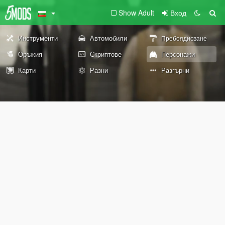
Show Adult
Вход
Инструменти
Автомобили
Пребоядисване
Оръжия
Скриптове
Персонажи
Карти
Разни
Разгърни