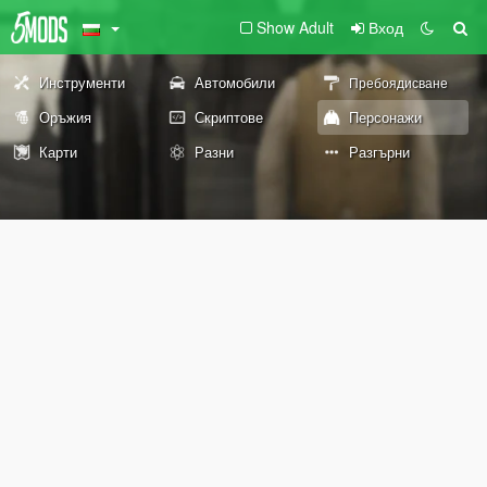
Show Adult
Вход
Инструменти
Автомобили
Пребоядисване
Оръжия
Скриптове
Персонажи
Карти
Разни
Разгърни